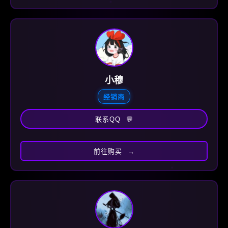
小穆
经销商
联系QQ
💬
前往购买
→