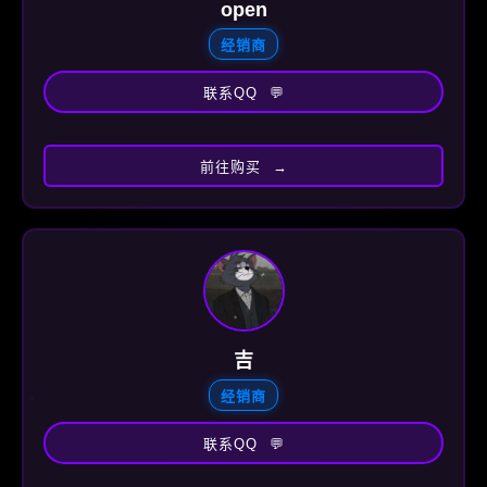
open
经销商
联系QQ
💬
前往购买
→
吉
经销商
联系QQ
💬