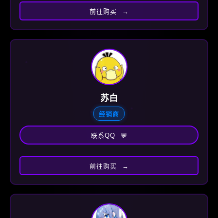
前往购买
→
苏白
经销商
联系QQ
💬
前往购买
→