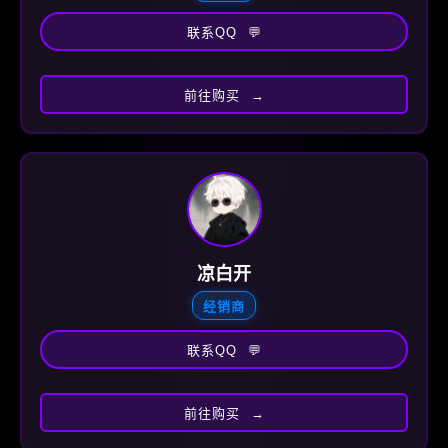
联系QQ
💬
前往购买
→
凉白开
经销商
联系QQ
💬
前往购买
→