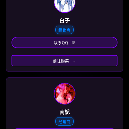
白子
经销商
联系QQ
💬
前往购买
→
南栀
经销商