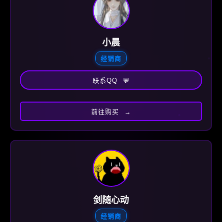
小晨
经销商
联系QQ
💬
前往购买
→
剑随心动
经销商