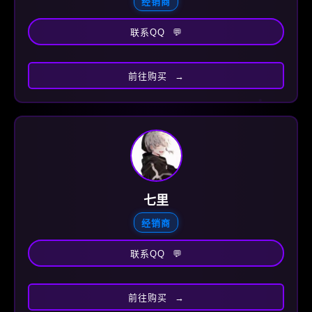
经销商
联系QQ
💬
前往购买
→
七里
经销商
联系QQ
💬
前往购买
→