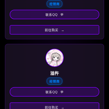
经销商
联系QQ
💬
前往购买
→
溢杵
经销商
联系QQ
💬
前往购买
→