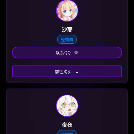
沙耶
经销商
联系QQ
💬
前往购买
→
夜夜