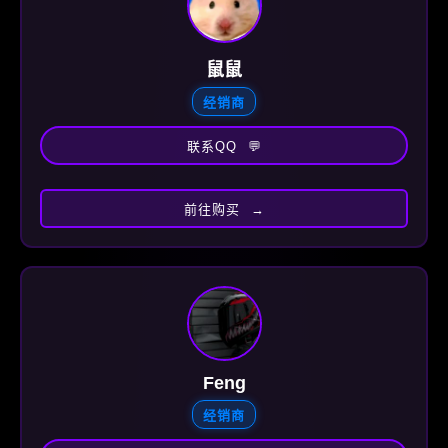
鼠鼠
经销商
联系QQ
💬
前往购买
→
Feng
经销商