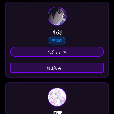
小刘
经销商
联系QQ
💬
前往购买
→
旧梦