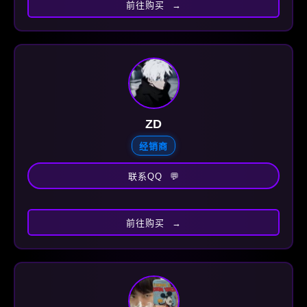
前往购买
→
ZD
经销商
联系QQ
💬
前往购买
→