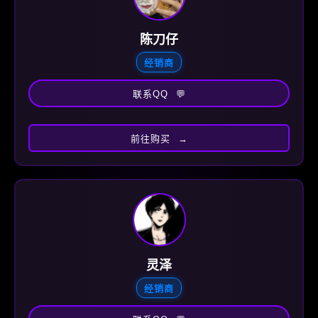
陈刀仔
经销商
联系QQ
💬
前往购买
→
灵泽
经销商